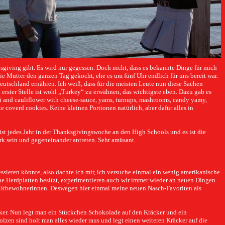
ksgiving gibt. Es wird nur gegessen. Doch nicht, dass es bekannte Dinge für mich
die Mutter den ganzen Tag gekocht, ehe es um fünf Uhr endlich für uns bereit war.
utschland ernähren. Ich weiß, dass für die meisten Leute nun diese Sachen
erster Stelle ist wohl „Turkey“ zu erwähnen, das wichtigste eben. Dazu gab es
oli and cauliflower with cheese-sauce, yams, turnups, mashrooms, candy yamy,
e coverd cookies. Keine kleinen Portionen natürlich, aber dafür alles in
ist jedes Jahr in der Thanksgivingswoche an den High Schools und es ist die
rk sein und gegeneinander antreten. Sehr amüsant.
essieren könnte, also dachte ich mir, ich versuche einmal ein wenig amerikanische
e Herdplatten besitzt, experimentieren auch wir immer wieder an neuen Dingen.
r Mitbewohnerinnen. Deswegen hier einmal meine neuen Nasch-Favoriten als
er. Nun legt man ein Stückchen Schokolade auf den Kräcker und ein
en sind holt man alles wieder raus und legt einen weiteren Kräcker auf die