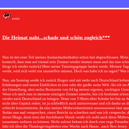
zurück
Die Heimat naht...schade und schön zugleich***
Nun ist der erste Teil meines Auslandaufenthaltes schon fast abgeschlossen. Mein
komisch, dass man auf einmal sein Zimmer wieder räumen muss und das nun schon 
fliege ich wieder zurück)
Ohne meine Trainingsgruppe laufen werde. Meinen Tage
werde, wird sich wohl erst rausstellen müssen. Doch was habe ich zu sagen? Was is
Nun, am Sonntag werde ich zurück fliegen und mit mehr nach Deutschland kehren, 
Erfahrungen und neuen Einblicken in eine oder die große weite Welt. Als ich im 
der Umstellung, aber stolze Besitzerin von 64 kg meiner eigenen, wichtigen Utensil
Wenn ich mich nun in meinem winzigen Zimmer umsehe, bin ich bestimmt schon st
wieder nach Deutschland zu bringen. Denn von T-Shirts über Schuhe bis hin zu 
nicht über Gepäck reden; ist ja schließlich auch uninteressant und ich danke an die
schlecht konzentrieren, da eine meiner Mitbewohnerinnen soooooooooo laut spanisc
Stefan nun mal versprochen, einen Bericht zu schreiben und was ich verspreche, 
dieser Dinge, denn trotz der furchtbaren Musik werde ich wohl auch diese Mitbew
zusammen wohnen zu können. Nicht zuletzt bekam ich durch eine enge Freundscha
fuhr ich über die Thanksgivingsferien eine Woche nach Hause...nach New Jersey.