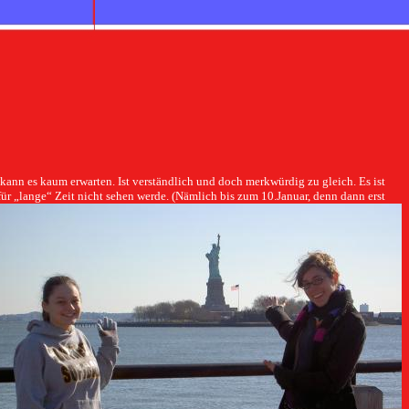
 kann es kaum erwarten. Ist verständlich und doch merkwürdig zu gleich. Es ist
r „lange“ Zeit nicht sehen werde. (Nämlich bis zum 10.Januar, denn dann erst