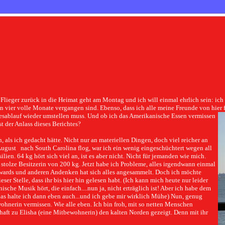
 Flieger zurück in die Heimat geht am Montag und ich will einmal ehrlich sein: ich
vier volle Monate vergangen sind. Ebenso, dass ich alle meine Freunde von hier fü
sablauf wieder umstellen muss. Und ob ich das Amerikanische Essen vermissen
t der Anlass dieses Berichtes?
als ich gedacht hätte. Nicht nur an materiellen Dingen, doch viel reicher an
August nach South Carolina flog, war ich ein wenig eingeschüchtert wegen all
ien. 64 kg hört sich viel an, ist es aber nicht. Nicht für jemanden wie mich.
olze Besitzerin von 200 kg. Jetzt habe ich Probleme, alles irgendwann einmal
Awards und anderen Andenken hat sich alles angesammelt. Doch ich möchte
ser Stelle, dass ihr bis hier hin gelesen habt. (Ich kann mich heute nur leider
he Musik hört, die einfach....nun ja, nicht erträglich ist! Aber ich habe dem
das halte ich dann eben auch...und ich gebe mir wirklich Mühe) Nun, genug
ohnerin vermissen. Wie alle eben. Ich bin froh, mit so netten Menschen
ft zu Elisha (eine Mitbewohnerin) den kalten Norden gezeigt. Denn mit ihr