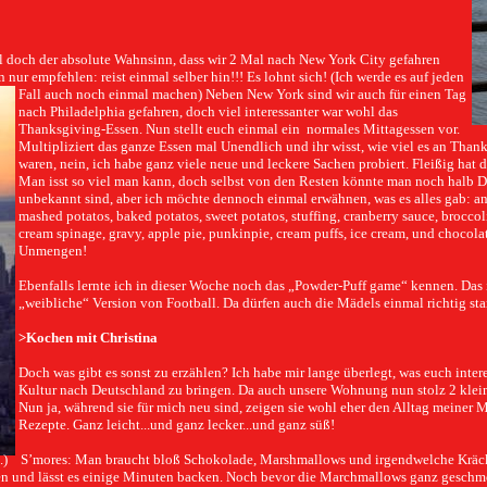
hl doch der absolute Wahnsinn, dass wir 2 Mal nach New York City gefahren
nn nur
empfehlen: reist einmal selber hin!!! Es lohnt sich! (Ich werde es auf jeden
Fall auch noch einmal machen) Neben New York sind wir auch für einen Tag
nach Philadelphia gefahren, doch viel interessanter war wohl das
Thanksgiving-Essen. Nun stellt euch einmal ein
normales Mittagessen vor.
Multipliziert das ganze Essen mal Unendlich und ihr wisst, wie viel es an Than
waren, nein, ich habe ganz viele neue und leckere Sachen probiert. Fleißig hat 
Man isst so viel man kann, doch selbst von den Resten könnte man noch halb De
unbekannt sind, aber ich möchte dennoch einmal erwähnen, was es alles gab: an 
mashed potatos, baked potatos, sweet potatos, stuffing, cranberry sauce, brocc
cream spinage, gravy, apple pie, punkinpie, cream puffs, ice cream, und chocolat
Unmengen!
Ebenfalls lernte ich in dieser Woche noch das „Powder-Puff game“ kennen. Das 
„weibliche“ Version von Football. Da dürfen auch die Mädels einmal richtig sta
>
Kochen mit Christina
Doch was gibt es sonst zu erzählen? Ich habe mir lange überlegt, was euch inter
Kultur nach Deutschland zu bringen. Da auch unsere Wohnung nun stolz 2 klein
Nun ja, während sie für mich neu sind, zeigen sie wohl eher den Alltag meine
Rezepte. Ganz leicht...und ganz lecker...und ganz süß!
.)
S’mores: Man braucht bloß Schokolade, Marshmallows und irgendwelche Kräck
n und lässt es einige Minuten backen. Noch bevor die Marchmallows ganz geschmolz