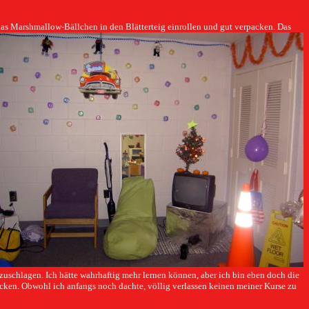
as Marshmallow-Bällchen in den Blätterteig einrollen und gut verpacken. Das
fzuschlagen. Ich hätte wahrhaftig mehr lernen können, aber ich bin eben doch die
icken. Obwohl ich anfangs noch dachte, völlig verlassen keinen meiner Kurse zu