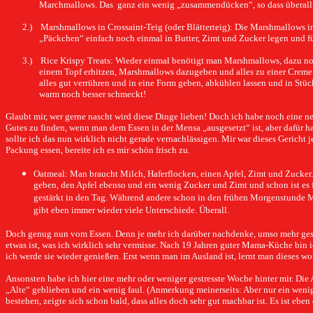
Marchmallows. Das
ganz ein wenig „zusammendücken“, so dass überall 
2.)
Marshmallows in Crossaint-Teig (oder Blätterteig): Die Marshmallows i
„Päckchen“ einfach noch einmal in Butter, Zimt und Zucker legen und fü
3.)
Rice Krispy Treats: Wieder einmal benötigt man Marshmallows, dazu noch
einem Topf erhitzen, Marshmallows dazugeben und alles zu einer Creme 
alles gut verrühren und in eine Form geben, abkühlen lassen und in Stüc
warm noch besser schmeckt!
Glaubt mir, wer gerne nascht wird diese Dinge lieben! Doch ich habe noch eine neu
Gutes zu finden, wenn man dem Essen in der Mensa „ausgesetzt“ ist, aber dafür ha
sollte ich das nun wirklich nicht gerade vernachlässigen. Mir war dieses Gerich
Packung essen, bereite ich es mir schön frisch zu.
Oatmeal: Man braucht Milch, Haferflocken, einen Apfel, Zimt und Zucker.
geben, den Apfel ebenso und ein wenig Zucker und Zimt und schon ist es 
gestärkt in den Tag. Während andere schon in den frühen Morgenstunde M
gibt eben immer wieder viele Unterschiede. Überall.
Doch genug nun vom Essen. Denn je mehr ich darüber nachdenke, umso mehr geste
etwas ist, was ich wirklich sehr vermisse. Nach 19 Jahren guter Mama-Küche bin
ich werde sie wieder genießen. Erst wenn man im Ausland ist, lernt man dieses woh
Ansonsten habe ich hier eine mehr oder weniger gestresste Woche hinter mir. Die 
„Alte“ geblieben und ein wenig faul. (Anmerkung meinerseits: Aber nur ein wenig
bestehen, zeigte sich schon bald, dass alles doch sehr gut machbar ist. Es ist eb