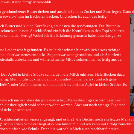
etwas ist und fertig! Mmmhhhh...
n geschmolzener Butter drehen und anschließend in Zucker und Zimt legen. Dann d
r etwa 5-7 min im Backofen backen. Und schon ist auch das fertig!
 Butter und kleine Kornflakes, am besten die reisförmigen. Die Butter in
schmelzen lassen. Anschließend einfach die Kornflakes in den Topf schütten,
ke schneide...Fertig! Wobei ich die Erfahrung gemacht habe, dass das ganze
e Leidenschaft gefunden. Es ist leider schwer, hier wirklich etwas richtige
be ich etwas neues entdeckt. Sogar etwas sehr gesundens und als Sportlerin
t jedenfalls unbekannt und während meine Mitbewohnerinnen es fertig aus der
 Den Apfel in kleine Stücke schneiden, die Milch erhitzen, Haferflocken dazu
fertig. Mein Frühstück wird damit zumindest immer perfekt und ich gehe
&M’s oder Waffeln essen, schneide ich brav meinen Apfel in kleine Stücke. Es
he ich mir ein, dass das gute deutsche, „Mama-frisch-gekochte“ Essen wohl
 ich diesbezüglich wohl sehr verwöhnt worden. Aber nur noch wenige Tage und
l richtige schätzen.
Abschlussarbeiten waren angesagt, und es hieß, die Bücher noch ein letztes Mal au
!) Mein erstes Semester liegt also nun hinter mir und ich kann mit Erfolg zurückbl
en doch einfach wie Schule. Denn die war schließlich auch machbar für mich.